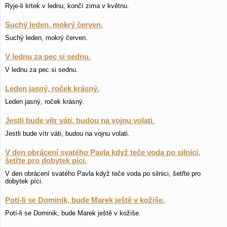
Ryje-li krtek v lednu, končí zima v květnu.
Suchý leden, mokrý červen.
Suchý leden, mokrý červen.
V lednu za pec si sednu.
V lednu za pec si sednu.
Leden jasný, roček krásný.
Leden jasný, roček krásný.
Jestli bude vítr váti, budou na vojnu volati.
Jestli bude vítr váti, budou na vojnu volati.
V den obrácení svatého Pavla když teče voda po silnici,
šetřte pro dobytek píci.
V den obrácení svatého Pavla když teče voda po silnici, šetřte pro
dobytek píci.
Potí-li se Dominik, bude Marek ještě v kožiše.
Potí-li se Dominik, bude Marek ještě v kožiše.