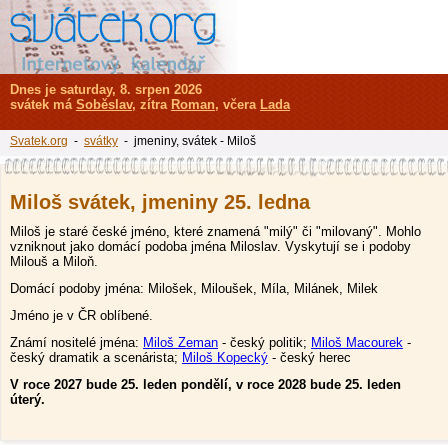
Dnes je saturday, 8. srpen 2026
svátek má
Soběslav
, zítra
Roman
, včera
Lada
Svatek.org
-
svátky
- jmeniny, svátek - Miloš
Miloš svátek, jmeniny 25. ledna
Miloš je staré české jméno, které znamená "milý" či "milovaný". Mohlo
vzniknout jako domácí podoba jména Miloslav. Vyskytují se i podoby
Milouš a Miloň.
Domácí podoby jména: Milošek, Miloušek, Míla, Milánek, Milek
Jméno je v ČR oblíbené.
Známí nositelé jména:
Miloš Zeman
- český politik;
Miloš Macourek
-
český dramatik a scenárista;
Miloš Kopecký
- český herec
V roce 2027 bude 25. leden pondělí, v roce 2028 bude 25. leden
úterý.