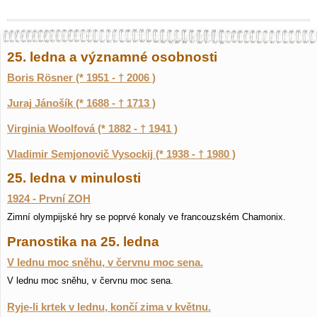
25. ledna a významné osobnosti
Boris Rösner (* 1951 - † 2006 )
Juraj Jánošík (* 1688 - † 1713 )
Virginia Woolfová (* 1882 - † 1941 )
Vladimir Semjonovič Vysockij (* 1938 - † 1980 )
25. ledna v minulosti
1924 - První ZOH
Zimní olympijské hry se poprvé konaly ve francouzském Chamonix.
Pranostika na 25. ledna
V lednu moc sněhu, v červnu moc sena.
V lednu moc sněhu, v červnu moc sena.
Ryje-li krtek v lednu, končí zima v květnu.