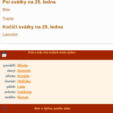
Psí svátky na 25. ledna
Max
Tramp
Kočičí svátky na 25. ledna
Lancelot
Kdo a kdy má svátek tento týden
pondělí:
Miluše
úterý:
Dominik
středa:
Kristián
čtvrtek:
Oldřiška
pátek:
Lada
sobota:
Soběslav
neděle:
Roman
den v týdnu podle data