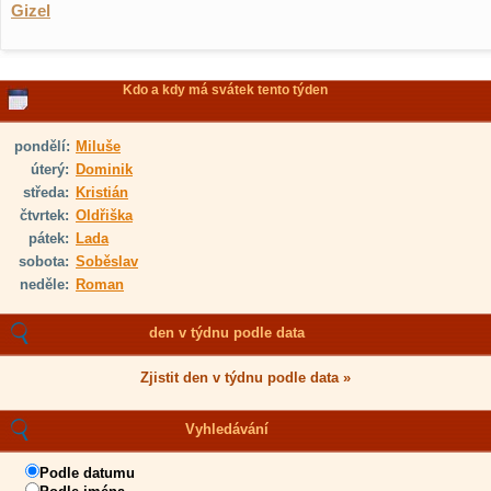
Gizel
Kdo a kdy má svátek tento týden
pondělí:
Miluše
úterý:
Dominik
středa:
Kristián
čtvrtek:
Oldřiška
pátek:
Lada
sobota:
Soběslav
neděle:
Roman
den v týdnu podle data
Zjistit den v týdnu podle data »
Vyhledávání
Podle datumu