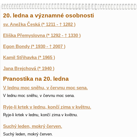
20. ledna a významné osobnosti
sv. Anežka Česká (* 1211 - † 1282 )
Eliška Přemyslovna (* 1292 - † 1330 )
Egon Bondy (* 1930 - † 2007 )
Kamil Střihavka (* 1965 )
Jana Brejchová (* 1940 )
Pranostika na 20. ledna
V lednu moc sněhu, v červnu moc sena.
V lednu moc sněhu, v červnu moc sena.
Ryje-li krtek v lednu, končí zima v květnu.
Ryje-li krtek v lednu, končí zima v květnu.
Suchý leden, mokrý červen.
Suchý leden, mokrý červen.