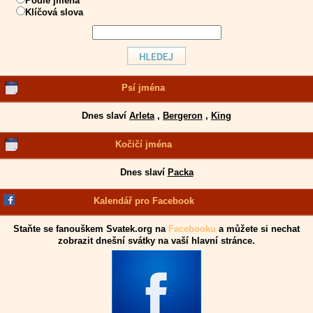
Podle jména
Klíčová slova
Psí jména
Dnes slaví
Arleta
,
Bergeron
,
King
Kočičí jména
Dnes slaví
Packa
Kalendář pro Facebook
Staňte se fanouškem Svatek.org na
Facebooku
a můžete si nechat
zobrazit dnešní svátky na vaší hlavní stránce.