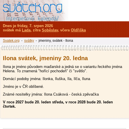
Dnes je friday, 7. srpen 2026
svátek má
Lada
, zítra
Soběslav
, včera
Oldřiška
Svatek.org
-
svátky
- jmeniny, svátek - Ilona
Ilona svátek, jmeniny 20. ledna
Ilona je jméno původem maďarské a jedná se o variantu řeckého jména
Helena. To znamená "hořící pochodeň" či "světlo".
Domácí podoby jména: Ilonka, Iluška, Ila, Ilča, Iluna
Jméno je v ČR oblíbené.
Známé nositelky jména: Ilona Csáková - česká zpěvačka
V roce 2027 bude 20. leden středa, v roce 2028 bude 20. leden
čtvrtek.