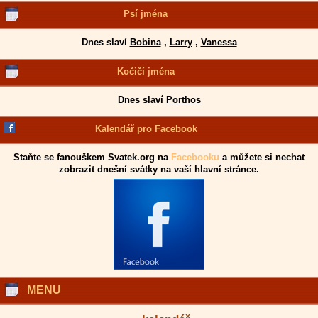
Psí jména
Dnes slaví
Bobina
,
Larry
,
Vanessa
Kočičí jména
Dnes slaví
Porthos
Kalendář pro Facebook
Staňte se fanouškem Svatek.org na
Facebooku
a můžete si nechat
zobrazit dnešní svátky na vaší hlavní stránce.
MENU