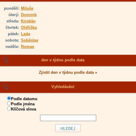
pondělí:
Miluše
úterý:
Dominik
středa:
Kristián
čtvrtek:
Oldřiška
pátek:
Lada
sobota:
Soběslav
neděle:
Roman
den v týdnu podle data
Zjistit den v týdnu podle data »
Vyhledávání
Podle datumu
Podle jména
Klíčová slova