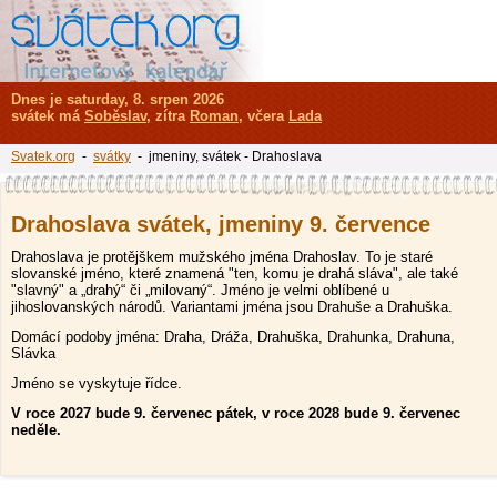
Dnes je saturday, 8. srpen 2026
svátek má
Soběslav
, zítra
Roman
, včera
Lada
Svatek.org
-
svátky
- jmeniny, svátek - Drahoslava
Drahoslava svátek, jmeniny 9. července
Drahoslava je protějškem mužského jména Drahoslav. To je staré
slovanské jméno, které znamená "ten, komu je drahá sláva", ale také
"slavný" a „drahý“ či „milovaný“. Jméno je velmi oblíbené u
jihoslovanských národů. Variantami jména jsou Drahuše a Drahuška.
Domácí podoby jména: Draha, Dráža, Drahuška, Drahunka, Drahuna,
Slávka
Jméno se vyskytuje řídce.
V roce 2027 bude 9. červenec pátek, v roce 2028 bude 9. červenec
neděle.