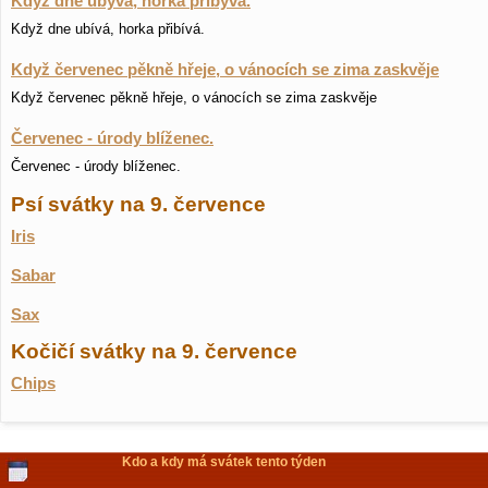
Když dne ubývá, horka přibývá.
Když dne ubívá, horka přibívá.
Když červenec pěkně hřeje, o vánocích se zima zaskvěje
Když červenec pěkně hřeje, o vánocích se zima zaskvěje
Červenec - úrody blíženec.
Červenec - úrody blíženec.
Psí svátky na 9. července
Iris
Sabar
Sax
Kočičí svátky na 9. července
Chips
Kdo a kdy má svátek tento týden