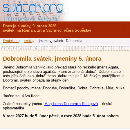
Dnes je sunday, 9. srpen 2026
svátek má
Roman
, zítra
Vavřinec
, včera
Soběslav
Svatek.org
-
svátky
- jmeniny, svátek - Dobromila
Dobromila svátek, jmeniny 5. února
Jméno Dobromila vzniklo jako překlad staršího řeckého jména Agáta,
pocházejícího ze slova
agathós
, které znamená „dobrá“. Dobromila se
tedy překládá jako „dobrá“ nebo „dobro milující“. Mužským protějškem je
Dobromil, svátek připadá na stejný den.
Domácí podoby jména: Dobruše, Dobruška, Dobra, Dobrava, Míla, Milka
Jméno se užívá řídce.
Známé nositelky jména:
Magdalena Dobromila Rettigová
– česká
spisovatelka
V roce 2027 bude 5. únor pátek, v roce 2028 bude 5. únor sobota.