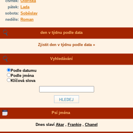
čtvrtek:
Oldřiška
pátek:
Lada
sobota:
Soběslav
neděle:
Roman
den v týdnu podle data
Zjistit den v týdnu podle data »
Vyhledávání
Podle datumu
Podle jména
Klíčová slova
Psí jména
Dnes slaví
Akar
,
Frankie
,
Chanel