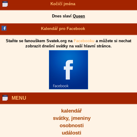
Kočičí jména
Dnes slaví
Queen
Kalendář pro Facebook
Staňte se fanouškem Svatek.org na
Facebooku
a můžete si nechat
zobrazit dnešní svátky na vaší hlavní stránce.
MENU
kalendář
svátky, jmeniny
osobnosti
události