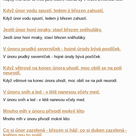
Když únor vodu spustí, ledem ji březen zahustí.
Když únor vodu spustí, ledem ji březen zahustí.
Jestli únor honí mraky, staví březen sněhuláky.
Jestli únor honí mraky, staví březen sněhuláky.
V únoru prudký severníček - hojné úrody bývá poslíček.
V únoru prudký severníček - hojné úrody bývá poslíček.
Když větrové na konec února uhodí, moc obilí se na poli
neurodí.
Když větrové na konec února uhodí, moc obilí se na poli neurodí.
V únoru sníh a led - v létě nanesou včely med.
V únoru sníh a led - v létě nanesou včely med.
Mnoho mlh v únoru přivodí mokré léto
Mnoho mlh v únoru přivodí mokré léto
Co si únor zazelená - březen si hájí; co si duben zazelená -
květen mu to spálí.