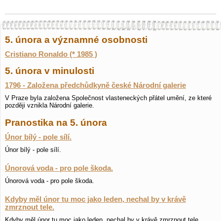
5. února a významné osobnosti
Cristiano Ronaldo (* 1985 )
5. února v minulosti
1796 - Založena předchůdkyně české Národní galerie
V Praze byla založena Společnost vlasteneckých přátel umění, ze které
později vznikla Národní galerie.
Pranostika na 5. února
Únor bílý - pole sílí.
Únor bílý - pole sílí.
Únorová voda - pro pole škoda.
Únorová voda - pro pole škoda.
Kdyby měl únor tu moc jako leden, nechal by v krávě
zmrznout tele.
Kdyby měl únor tu moc jako leden, nechal by v krávě zmrznout tele.