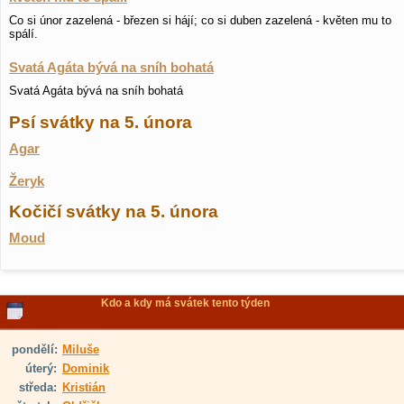
Co si únor zazelená - březen si hájí; co si duben zazelená - květen mu to
spálí.
Svatá Agáta bývá na sníh bohatá
Svatá Agáta bývá na sníh bohatá
Psí svátky na 5. února
Agar
Žeryk
Kočičí svátky na 5. února
Moud
Kdo a kdy má svátek tento týden
pondělí:
Miluše
úterý:
Dominik
středa:
Kristián