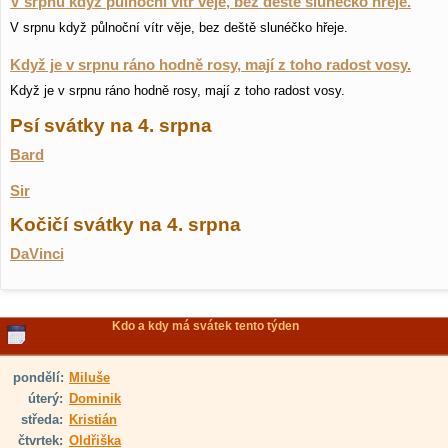
V srpnu když půlnoční vítr věje, bez deště slunéčko hřeje.
V srpnu když půlnoční vítr věje, bez deště slunéčko hřeje.
Když je v srpnu ráno hodně rosy, mají z toho radost vosy.
Když je v srpnu ráno hodně rosy, mají z toho radost vosy.
Psí svátky na 4. srpna
Bard
Sir
Kočičí svátky na 4. srpna
DaVinci
Kdo a kdy má svátek tento týden
pondělí:
Miluše
úterý:
Dominik
středa:
Kristián
čtvrtek:
Oldřiška