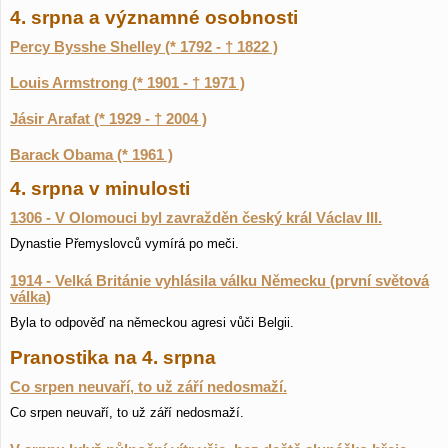
4. srpna a významné osobnosti
Percy Bysshe Shelley (* 1792 - † 1822 )
Louis Armstrong (* 1901 - † 1971 )
Jásir Arafat (* 1929 - † 2004 )
Barack Obama (* 1961 )
4. srpna v minulosti
1306 - V Olomouci byl zavražděn český král Václav III.
Dynastie Přemyslovců vymírá po meči.
1914 - Velká Británie vyhlásila válku Německu (první světová
válka)
Byla to odpověď na německou agresi vůči Belgii.
Pranostika na 4. srpna
Co srpen neuvaří, to už září nedosmaží.
Co srpen neuvaří, to už září nedosmaží.