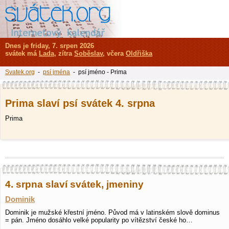
Dnes je friday, 7. srpen 2026
svátek má
Lada
, zítra
Soběslav
, včera
Oldřiška
Svatek.org
-
psí jména
- psí jméno - Prima
Prima slaví psí svátek 4. srpna
Prima
4. srpna slaví svátek, jmeniny
Dominik
Dominik je mužské křestní jméno. Původ má v latinském slově dominus
= pán. Jméno dosáhlo velké popularity po vítězství české ho…