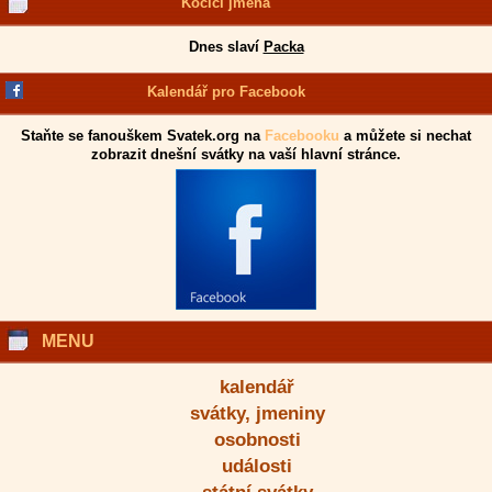
Kočičí jména
Dnes slaví
Packa
Kalendář pro Facebook
Staňte se fanouškem Svatek.org na
Facebooku
a můžete si nechat
zobrazit dnešní svátky na vaší hlavní stránce.
MENU
kalendář
svátky, jmeniny
osobnosti
události