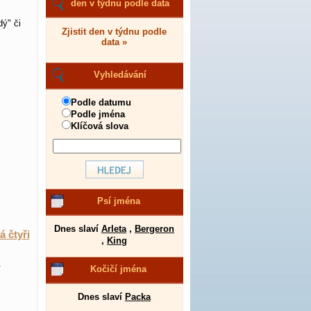
den v týdnu podle data
ý" či
Zjistit den v týdnu podle
data »
Vyhledávání
Podle datumu
Podle jména
Klíčová slova
Psí jména
Dnes slaví
Arleta
,
Bergeron
á čtyři
,
King
.
Kočičí jména
Dnes slaví
Packa