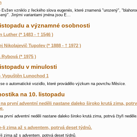
n
Evžen vzniklo z řeckého slova eugenés, které znamená "urozený", "blahorod
ený". Jinými variantami jména jsou E…
 listopadu a významné osobnosti
n Luther (* 1483 - † 1546 )
j Nikolajevič Tupolev (* 1888 - † 1972 )
 Rybová (* 1975 )
listopadu v minulosti
- Vypuštěn Lunochod 1
se o automatické vozidlo, které provádělo výzkum na povrchu Měsíce.
ostika na 10. listopadu
na první adventní neděli nastane daleko široko krutá zima, potrv
e.
a první adventní neděli nastane daleko široko krutá zima, potrvá čtyři neděle
-li zima až s adventem, potrvá deset týdnů.
li zima až s adventem, potrvá deset týdnů.