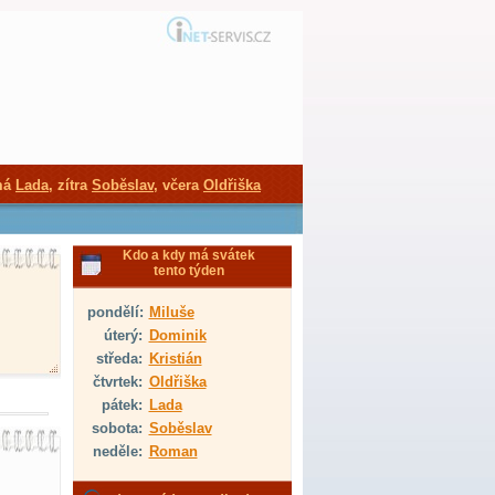
má
Lada
, zítra
Soběslav
, včera
Oldřiška
Kdo a kdy má svátek
tento týden
pondělí:
Miluše
úterý:
Dominik
středa:
Kristián
čtvrtek:
Oldřiška
pátek:
Lada
sobota:
Soběslav
neděle:
Roman