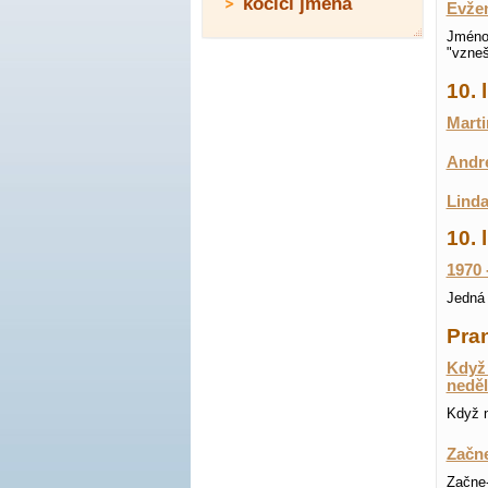
kočičí jména
Evže
Jméno 
"vzneš
10.
Marti
Andre
Linda
10. 
1970 
Jedná 
Pran
Když 
neděl
Když n
Začne
Začne-