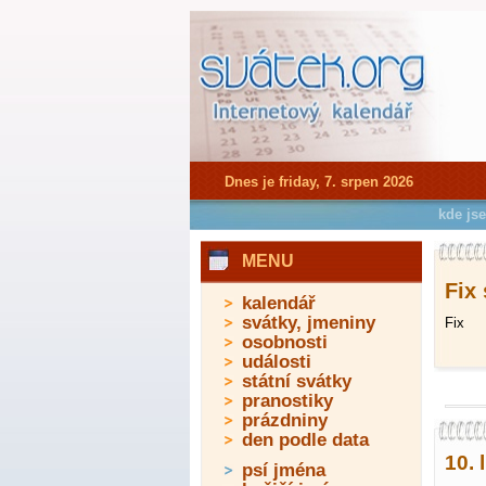
Dnes je friday, 7. srpen 2026
kde js
MENU
Fix 
kalendář
svátky, jmeniny
Fix
osobnosti
události
státní svátky
pranostiky
prázdniny
den podle data
10. 
psí jména