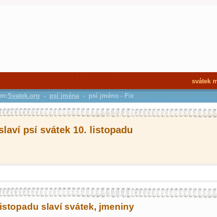
svátek 
em:
Svatek.org
-
psí jména
- psí jméno - Fix
slaví psí svátek 10. listopadu
listopadu slaví svátek, jmeniny