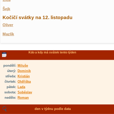
Šejk
Kočičí svátky na 12. listopadu
Oliver
Mazlík
Kdo a kdy má svátek tento týden
pondělí:
Miluše
úterý:
Dominik
středa:
Kristián
čtvrtek:
Oldřiška
pátek:
Lada
sobota:
Soběslav
neděle:
Roman
den v týdnu podle data