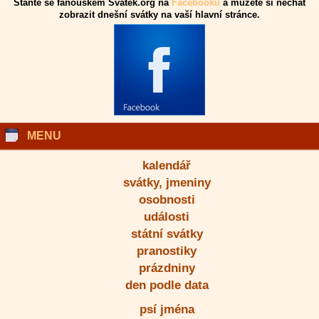
Staňte se fanouškem Svatek.org na
Facebooku
a můžete si nechat
zobrazit dnešní svátky na vaší hlavní stránce.
MENU
kalendář
svátky, jmeniny
osobnosti
události
státní svátky
pranostiky
prázdniny
den podle data
psí jména