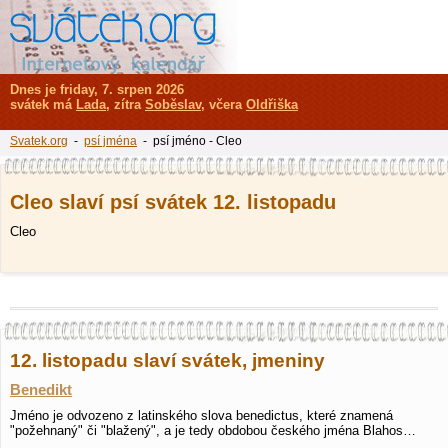
Dnes je friday, 7. srpen 2026
svátek má
Lada
, zítra
Soběslav
, včera
Oldřiška
Svatek.org
-
psí jména
- psí jméno - Cleo
Cleo slaví psí svátek 12. listopadu
Cleo
12. listopadu slaví svátek, jmeniny
Benedikt
Jméno je odvozeno z latinského slova benedictus, které znamená
"požehnaný" či "blažený", a je tedy obdobou českého jména Blahos…