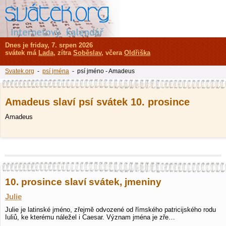
Dnes je friday, 7. srpen 2026
svátek má
Lada
, zítra
Soběslav
, včera
Oldřiška
Svatek.org
-
psí jména
- psí jméno - Amadeus
Amadeus slaví psí svátek 10. prosince
Amadeus
10. prosince slaví svátek, jmeniny
Julie
Julie je latinské jméno, zřejmě odvozené od římského patricijského rodu
Iuliů, ke kterému náležel i Caesar. Význam jména je zře…