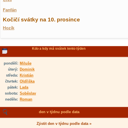
Fanfán
Kočičí svátky na 10. prosince
Hozík
Kdo a kdy má svátek tento týden
pondělí:
Miluše
úterý:
Dominik
středa:
Kristián
čtvrtek:
Oldřiška
pátek:
Lada
sobota:
Soběslav
neděle:
Roman
den v týdnu podle data
Zjistit den v týdnu podle data »