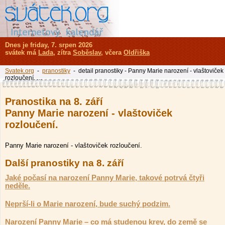
Dnes je friday, 7. srpen 2026
svátek má
Lada
, zítra
Soběslav
, včera
Oldřiška
Svatek.org
-
pranostiky
- detail pranostiky - Panny Marie narození - vlaštoviček
rozloučení. …
Pranostika na 8. září
Panny Marie narození - vlaštoviček
rozloučení.
Panny Marie narození - vlaštoviček rozloučení.
Další pranostiky na 8. září
Jaké počasí na narození Panny Marie, takové potrvá čtyři
neděle.
Neprší-li o Marie narození, bude suchý podzim.
Narození Panny Marie – co má studenou krev, do země se