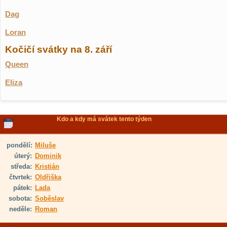
Dag
Loran
Kočičí svátky na 8. září
Queen
Eliza
Kdo a kdy má svátek tento týden
pondělí:
Miluše
úterý:
Dominik
středa:
Kristián
čtvrtek:
Oldřiška
pátek:
Lada
sobota:
Soběslav
neděle:
Roman