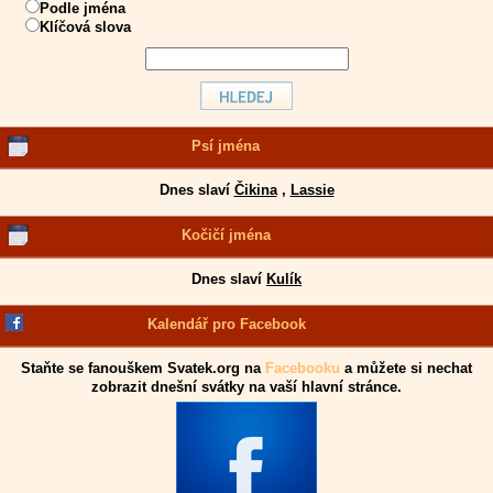
Podle jména
Klíčová slova
Psí jména
Dnes slaví
Čikina
,
Lassie
Kočičí jména
Dnes slaví
Kulík
Kalendář pro Facebook
Staňte se fanouškem Svatek.org na
Facebooku
a můžete si nechat
zobrazit dnešní svátky na vaší hlavní stránce.