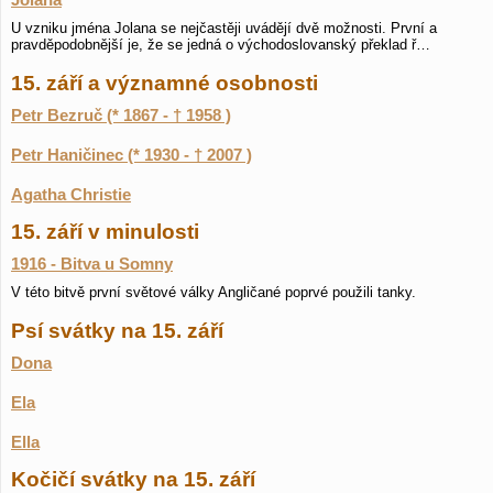
Jolana
U vzniku jména Jolana se nejčastěji uvádějí dvě možnosti. První a
pravděpodobnější je, že se jedná o východoslovanský překlad ř…
15. září a významné osobnosti
Petr Bezruč (* 1867 - † 1958 )
Petr Haničinec (* 1930 - † 2007 )
Agatha Christie
15. září v minulosti
1916 - Bitva u Somny
V této bitvě první světové války Angličané poprvé použili tanky.
Psí svátky na 15. září
Dona
Ela
Ella
Kočičí svátky na 15. září