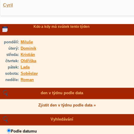
Cyril
Kdo a kdy má svátek tento týden
pondělí:
Miluše
úterý:
Dominik
středa:
Kristián
čtvrtek:
Oldřiška
pátek:
Lada
sobota:
Soběslav
neděle:
Roman
den v týdnu podle data
Zjistit den v týdnu podle data »
Vyhledávání
Podle datumu