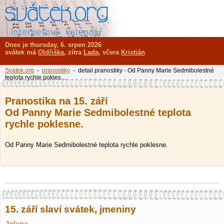
Dnes je thursday, 6. srpen 2026
svátek má
Oldřiška
, zítra
Lada
, včera
Kristián
Svatek.org
-
pranostiky
- detail pranostiky - Od Panny Marie Sedmibolestné
teplota rychle pokles…
Pranostika na 15. září
Od Panny Marie Sedmibolestné teplota
rychle poklesne.
Od Panny Marie Sedmibolestné teplota rychle poklesne.
15. září slaví svátek, jmeniny