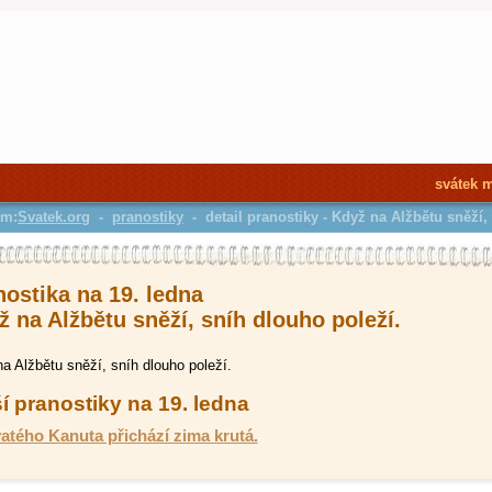
svátek 
em:
Svatek.org
-
pranostiky
- detail pranostiky - Když na Alžbětu sněží,
nostika na 19. ledna
 na Alžbětu sněží, sníh dlouho poleží.
a Alžbětu sněží, sníh dlouho poleží.
í pranostiky na 19. ledna
atého Kanuta přichází zima krutá.