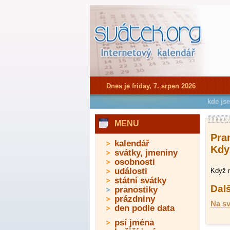
Dnes je friday, 7. srpen 2026
kde js
MENU
Pra
kalendář
Když
svátky, jmeniny
osobnosti
události
Když n
státní svátky
Dalš
pranostiky
prázdniny
Na sv
den podle data
psí jména