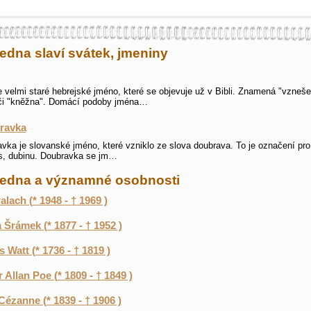
ledna slaví svátek, jmeniny
e velmi staré hebrejské jméno, které se objevuje už v Bibli. Znamená "vzneš
 či "kněžna". Domácí podoby jména…
ravka
vka je slovanské jméno, které vzniklo ze slova doubrava. To je označení pr
es, dubinu. Doubravka se jm…
 ledna a významné osobnosti
alach (* 1948 - † 1969 )
 Šrámek (* 1877 - † 1952 )
 Watt (* 1736 - † 1819 )
 Allan Poe (* 1809 - † 1849 )
Cézanne (* 1839 - † 1906 )