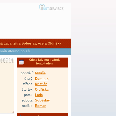
má
Lada
, zítra
Soběslav
, včera
Oldřiška
 sníh dlouho poleží. …
Kdo a kdy má svátek
tento týden
pondělí:
Miluše
úterý:
Dominik
středa:
Kristián
čtvrtek:
Oldřiška
pátek:
Lada
sobota:
Soběslav
neděle:
Roman