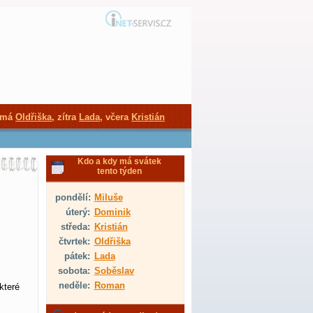
 má
Oldřiška
, zítra
Lada
, včera
Kristián
Kdo a kdy má svátek
tento týden
pondělí:
Miluše
úterý:
Dominik
středa:
Kristián
čtvrtek:
Oldřiška
pátek:
Lada
sobota:
Soběslav
neděle:
Roman
které