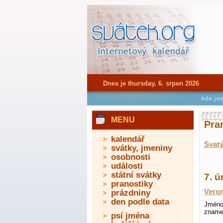
Dnes je thursday, 6. srpen 2026
kde js
MENU
Pra
kalendář
Svatý
svátky, jmeniny
osobnosti
události
státní svátky
7. ú
pranostiky
Veron
prázdniny
den podle data
Jméno 
znamen
psí jména