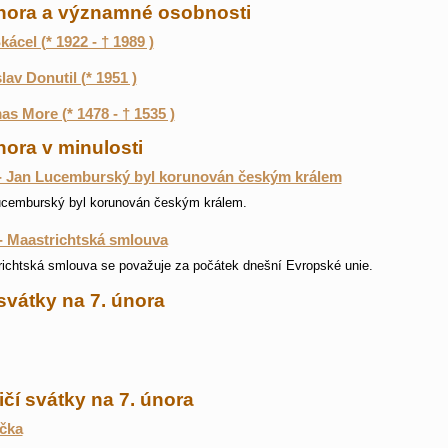
února a významné osobnosti
kácel (* 1922 - † 1989 )
lav Donutil (* 1951 )
s More (* 1478 - † 1535 )
nora v minulosti
- Jan Lucemburský byl korunován českým králem
ucemburský byl korunován českým králem.
- Maastrichtská smlouva
ichtská smlouva se považuje za počátek dnešní Evropské unie.
svátky na 7. února
čí svátky na 7. února
čka