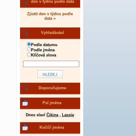
den v týdnu podle data
Zjistit den v týdnu podle
data »
Vyhledávání
Podle datumu
Podle jména
Klíčová slova
Doporučujeme
Psí jména
Dnes slaví
Čikina
,
Lassie
Kočičí jména