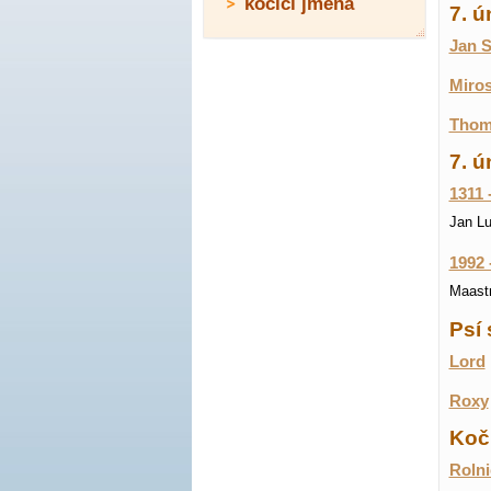
kočičí jména
7. 
Jan S
Miros
Thoma
7. ú
1311 
Jan L
1992 
Maastr
Psí 
Lord
Roxy
Koči
Rolni