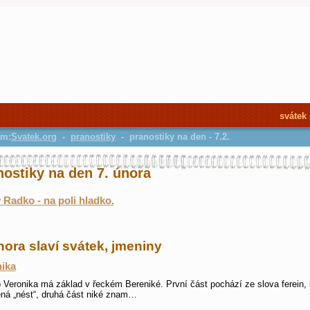
svátek
em:
Svatek.org
-
pranostiky
- pranostiky na den - 7.2.
nostiky na den 7. února
 Radko - na poli hladko.
nora slaví svátek, jmeniny
ika
Veronika má základ v řeckém Bereniké. První část pochází ze slova ferein, 
á „nést“, druhá část niké znam…