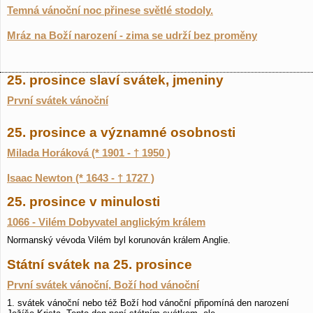
Temná vánoční noc přinese světlé stodoly.
Mráz na Boží narození - zima se udrží bez proměny
25. prosince slaví svátek, jmeniny
První svátek vánoční
25. prosince a významné osobnosti
Milada Horáková (* 1901 - † 1950 )
Isaac Newton (* 1643 - † 1727 )
25. prosince v minulosti
1066 - Vilém Dobyvatel anglickým králem
Normanský vévoda Vilém byl korunován králem Anglie.
Státní svátek na 25. prosince
První svátek vánoční, Boží hod vánoční
1. svátek vánoční nebo též Boží hod vánoční připomíná den narození