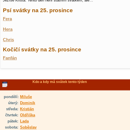
Ježíše Krista. Tento den není státním svátkem, ale…
Psí svátky na 25. prosince
Fera
Hera
Chris
Kočičí svátky na 25. prosince
Fanfán
Kdo a kdy má svátek tento týden
pondělí:
Miluše
úterý:
Dominik
středa:
Kristián
čtvrtek:
Oldřiška
pátek:
Lada
sobota:
Soběslav