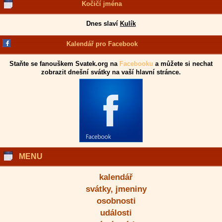
Kočičí jména
Dnes slaví
Kulík
Kalendář pro Facebook
Staňte se fanouškem Svatek.org na
Facebooku
a můžete si nechat
zobrazit dnešní svátky na vaší hlavní stránce.
MENU
kalendář
svátky, jmeniny
osobnosti
události