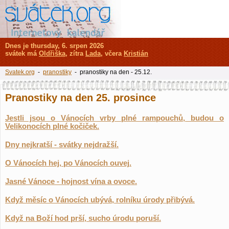
Dnes je thursday, 6. srpen 2026
svátek má
Oldřiška
, zítra
Lada
, včera
Kristián
Svatek.org
-
pranostiky
- pranostiky na den - 25.12.
Pranostiky na den 25. prosince
Jestli jsou o Vánocích vrby plné rampouchů, budou o
Velikonocích plné kočiček.
Dny nejkratší - svátky nejdražší.
O Vánocích hej, po Vánocích ouvej.
Jasné Vánoce - hojnost vína a ovoce.
Když měsíc o Vánocích ubývá, rolníku úrody přibývá.
Když na Boží hod prší, sucho úrodu poruší.