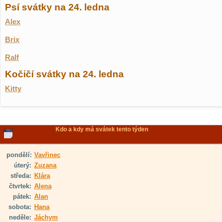
Psí svátky na 24. ledna
Alex
Brix
Ralf
Kočičí svátky na 24. ledna
Kitty
Kdo a kdy má svátek tento týden
pondělí:
Vavřinec
úterý:
Zuzana
středa:
Klára
čtvrtek:
Alena
pátek:
Alan
sobota:
Hana
neděle:
Jáchym