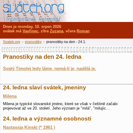
Dnes je monday, 10. srpen 2026
svátek má
Vavřinec
, zítra
Zuzana
, včera
Roman
Svatek.org
-
pranostiky
- pranostiky na den - 24.1.
Pranostiky na den 24. ledna
Svatý Timotej ledy láme, nemá-li je, nadělá je.
24. ledna slaví svátek, jmeniny
Milena
Milena je typické slovanské jméno, které se však v češtině začalo
projevovat až ve 20. století. Jeho význam je "milá", "milujíc…
24. ledna a významné osobnosti
Nastassja Kinski (* 1961 )