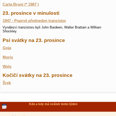
Carla Bruni (* 1967 )
23. prosince v minulosti
1947 - Poprvé předveden tranzistor
Vynálezci tranzistoru byli John Bardeen, Walter Brattain a William
Shockley.
Psí svátky na 23. prosince
Goja
Moris
Wels
Kočičí svátky na 23. prosince
Šrek
Kdo a kdy má svátek tento týden