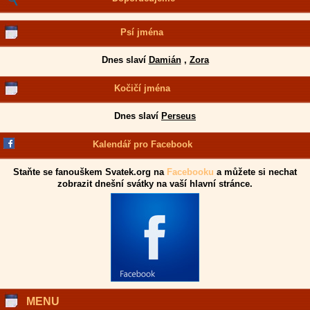
Psí jména
Dnes slaví
Damián
,
Zora
Kočičí jména
Dnes slaví
Perseus
Kalendář pro Facebook
Staňte se fanouškem Svatek.org na
Facebooku
a můžete si nechat
zobrazit dnešní svátky na vaší hlavní stránce.
MENU