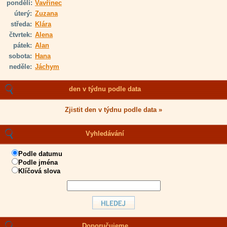
pondělí:
Vavřinec
úterý:
Zuzana
středa:
Klára
čtvrtek:
Alena
pátek:
Alan
sobota:
Hana
neděle:
Jáchym
den v týdnu podle data
Zjistit den v týdnu podle data »
Vyhledávání
Podle datumu
Podle jména
Klíčová slova
Doporučujeme