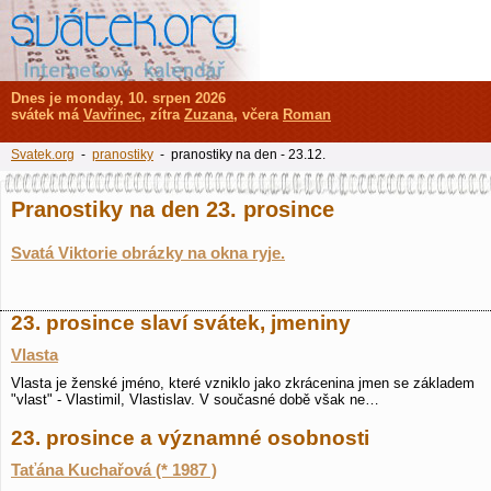
Dnes je monday, 10. srpen 2026
svátek má
Vavřinec
, zítra
Zuzana
, včera
Roman
Svatek.org
-
pranostiky
- pranostiky na den - 23.12.
Pranostiky na den 23. prosince
Svatá Viktorie obrázky na okna ryje.
23. prosince slaví svátek, jmeniny
Vlasta
Vlasta je ženské jméno, které vzniklo jako zkrácenina jmen se základem
"vlast" - Vlastimil, Vlastislav. V současné době však ne…
23. prosince a významné osobnosti
Taťána Kuchařová (* 1987 )