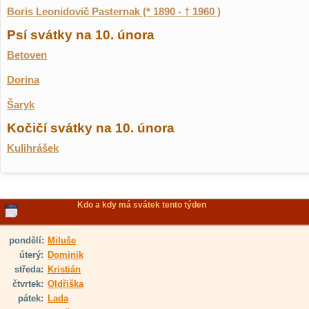
Boris Leonidovič Pasternak (* 1890 - † 1960 )
Psí svátky na 10. února
Betoven
Dorina
Šaryk
Kočičí svátky na 10. února
Kulihrášek
Kdo a kdy má svátek tento týden
pondělí:
Miluše
úterý:
Dominik
středa:
Kristián
čtvrtek:
Oldřiška
pátek:
Lada