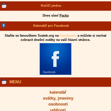
Kočičí jména
Dnes slaví
Packa
Kalendář pro Facebook
Staňte se fanouškem Svatek.org na
Facebooku
a můžete si nechat
zobrazit dnešní svátky na vaší hlavní stránce.
MENU
kalendář
svátky, jmeniny
osobnosti
události