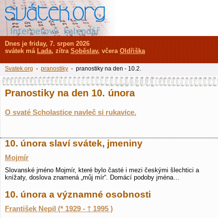
Dnes je friday, 7. srpen 2026
svátek má
Lada
, zítra
Soběslav
, včera
Oldřiška
Svatek.org
-
pranostiky
- pranostiky na den - 10.2.
Pranostiky na den 10. února
O svaté Scholastice navleč si rukavice.
10. února slaví svátek, jmeniny
Mojmír
Slovanské jméno Mojmír, které bylo časté i mezi českými šlechtici a
knížaty, doslova znamená „můj mír“. Domácí podoby jména…
10. února a významné osobnosti
František Nepil (* 1929 - † 1995 )