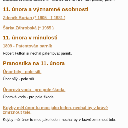
11. února a významné osobnosti
Zdeněk Burian (* 1905 - † 1981 )
Šárka Záhrobská (* 1985 )
11. února v minulosti
1809 - Patentován parník
Robert Fulton si nechal patentovat parník.
Pranostika na 11. února
Únor bílý - pole sílí.
Únor bílý - pole sílí.
Únorová voda - pro pole škoda.
Únorová voda - pro pole škoda.
Kdyby měl únor tu moc jako leden, nechal by v krávě
zmrznout tele.
Kdyby měl únor tu moc jako leden, nechal by v krávě zmrznout tele.