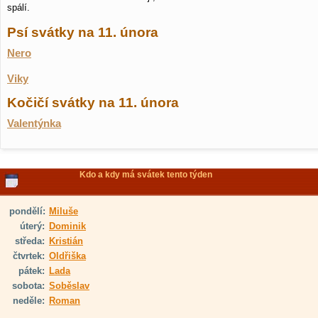
spálí.
Psí svátky na 11. února
Nero
Viky
Kočičí svátky na 11. února
Valentýnka
Kdo a kdy má svátek tento týden
pondělí:
Miluše
úterý:
Dominik
středa:
Kristián
čtvrtek:
Oldřiška
pátek:
Lada
sobota:
Soběslav
neděle:
Roman