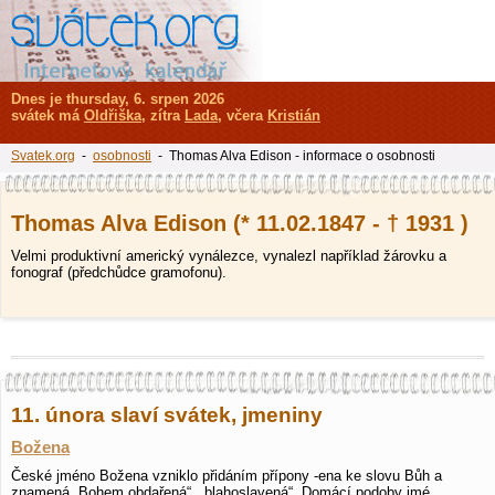
Dnes je thursday, 6. srpen 2026
svátek má
Oldřiška
, zítra
Lada
, včera
Kristián
Svatek.org
-
osobnosti
- Thomas Alva Edison - informace o osobnosti
Thomas Alva Edison (* 11.02.1847 - † 1931 )
Velmi produktivní americký vynálezce, vynalezl například žárovku a
fonograf (předchůdce gramofonu).
11. února slaví svátek, jmeniny
Božena
České jméno Božena vzniklo přidáním přípony -ena ke slovu Bůh a
znamená „Bohem obdařená“, „blahoslavená“. Domácí podoby jmé…