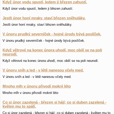
Když únor vodu spustí, ledem ji březen zahustí.
Když únor vodu spustí, ledem ji březen zahustí.
Jestli únor honí mraky, staví březen sněhuláky.
Jestli únor honí mraky, staví březen sněhuláky.
V únoru prudký severníček - hojné úrody bývá poslíček.
V únoru prudký severníček - hojné úrody bývá poslíček.
Když větrové na konec února uhodí, moc obilí se na poli
neurodí.
Když větrové na konec února uhodí, moc obilí se na poli neurodí.
V únoru sníh a led - v létě nanesou včely med.
V únoru sníh a led - v létě nanesou včely med.
Mnoho mlh v únoru přivodí mokré léto
Mnoho mlh v únoru přivodí mokré léto
Co si únor zazelená - březen si hájí; co si duben zazelená -
květen mu to spálí.
Co si únor zazelená - březen si hájí; co si duben zazelená - květen mu to