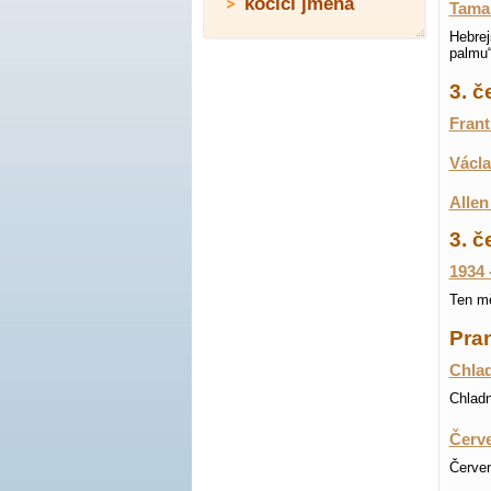
kočičí jména
Tama
Hebrej
palmu
3. 
Frant
Václa
Allen
3. č
1934 
Ten mě
Pran
Chlad
Chladn
Červe
Červen