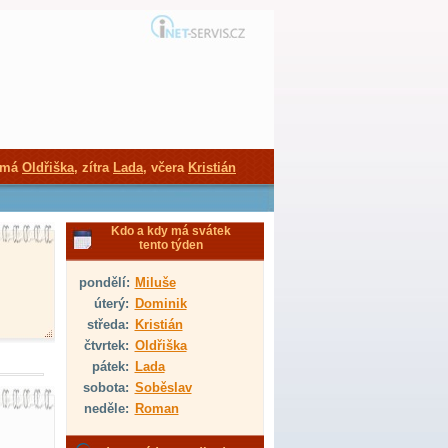
 má
Oldřiška
, zítra
Lada
, včera
Kristián
Kdo a kdy má svátek
tento týden
pondělí:
Miluše
úterý:
Dominik
středa:
Kristián
čtvrtek:
Oldřiška
pátek:
Lada
sobota:
Soběslav
neděle:
Roman