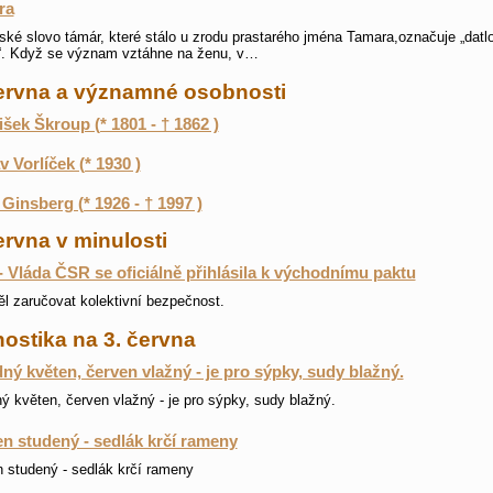
ra
ské slovo támár, které stálo u zrodu prastarého jména Tamara,označuje „datl
“. Když se význam vztáhne na ženu, v…
června a významné osobnosti
išek Škroup (* 1801 - † 1862 )
v Vorlíček (* 1930 )
 Ginsberg (* 1926 - † 1997 )
ervna v minulosti
- Vláda ČSR se oficiálně přihlásila k východnímu paktu
l zaručovat kolektivní bezpečnost.
ostika na 3. června
ný květen, červen vlažný - je pro sýpky, sudy blažný.
ý květen, červen vlažný - je pro sýpky, sudy blažný.
n studený - sedlák krčí rameny
 studený - sedlák krčí rameny