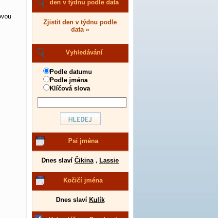
den v týdnu podle data
ovou
Zjistit den v týdnu podle
data »
Vyhledávání
Podle datumu
Podle jména
Klíčová slova
Psí jména
Dnes slaví
Čikina
,
Lassie
Kočičí jména
Dnes slaví
Kulík