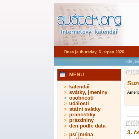
Dnes je thursday, 6. srpen 2026
kde js
MENU
Suzi
kalendář
svátky, jmeniny
Americ
osobnosti
události
státní svátky
pranostiky
prázdniny
den podle data
3. č
psí jména