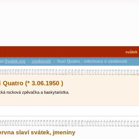
svátek
em:
Svatek.org
-
osobnosti
- Suzi Quatro - informace o osobnosti
 Quatro (* 3.06.1950 )
ká rocková zpěvačka a baskytaristka.
ervna slaví svátek, jmeniny