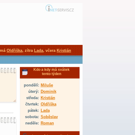
 má
Oldřiška
, zítra
Lada
, včera
Kristián
Kdo a kdy má svátek
tento týden
pondělí:
Miluše
úterý:
Dominik
středa:
Kristián
čtvrtek:
Oldřiška
pátek:
Lada
sobota:
Soběslav
neděle:
Roman