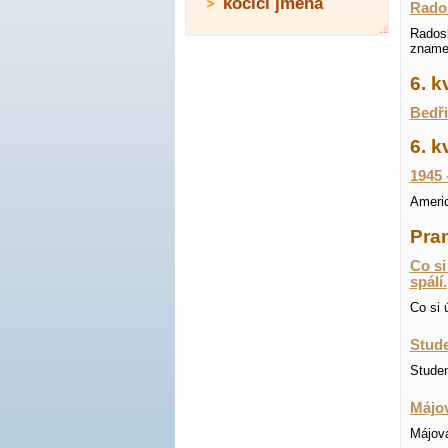
kočičí jména
Rado
Radosl
znamen
6. 
Bedři
6. k
1945 
Americ
Pran
Co si
spálí.
Co si 
Stude
Studen
Májov
Májová