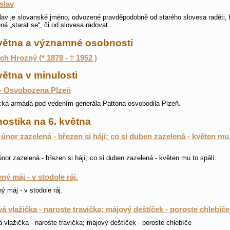
slav
av je slovanské jméno, odvozené pravděpodobně od starého slovesa raděti, 
á „starat se“, či od slovesa radovat…
května a významné osobnosti
ch Hrozný (* 1879 - † 1952 )
větna v minulosti
- Osvobozena Plzeň
ká armáda pod vedením generála Pattona osvobodila Plzeň.
ostika na 6. května
 únor zazelená - březen si hájí; co si duben zazelená - květen mu
únor zazelená - březen si hájí; co si duben zazelená - květen mu to spálí.
ný máj - v stodole ráj.
ý máj - v stodole ráj.
á vlažička - naroste travička; májový deštíček - poroste chlebíče
 vlažička - naroste travička; májový deštíček - poroste chlebíče