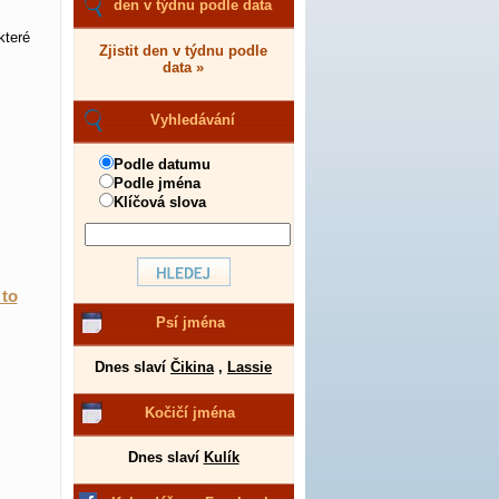
den v týdnu podle data
které
Zjistit den v týdnu podle
data »
Vyhledávání
Podle datumu
Podle jména
Klíčová slova
 to
Psí jména
Dnes slaví
Čikina
,
Lassie
Kočičí jména
Dnes slaví
Kulík