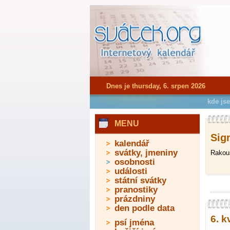
Dnes je thursday, 6. srpen 2026
kde js
MENU
Sigm
kalendář
svátky, jmeniny
Rakous
osobnosti
události
státní svátky
pranostiky
prázdniny
den podle data
6. k
psí jména