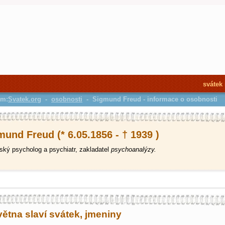
svátek
em:
Svatek.org
-
osobnosti
- Sigmund Freud - informace o osobnosti
und Freud (* 6.05.1856 - † 1939 )
ký psycholog a psychiatr, zakladatel
psychoanalýzy.
větna slaví svátek, jmeniny