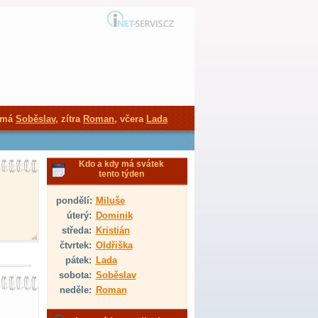
 má
Soběslav
, zítra
Roman
, včera
Lada
Kdo a kdy má svátek
tento týden
pondělí:
Miluše
úterý:
Dominik
středa:
Kristián
čtvrtek:
Oldřiška
pátek:
Lada
sobota:
Soběslav
neděle:
Roman