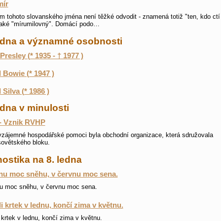
mír
 tohoto slovanského jména není těžké odvodit - znamená totiž "ten, kdo ctí 
také "mírumilovný". Domácí podo…
ledna a významné osobnosti
 Presley (* 1935 - † 1977 )
 Bowie (* 1947 )
 Silva (* 1986 )
edna v minulosti
- Vznik RVHP
zájemné hospodářské pomoci byla obchodní organizace, která sdružovala
sovětského bloku.
ostika na 8. ledna
nu moc sněhu, v červnu moc sena.
u moc sněhu, v červnu moc sena.
li krtek v lednu, končí zima v květnu.
i krtek v lednu, končí zima v květnu.