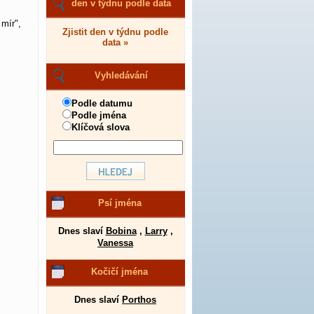
den v týdnu podle data
mír",
Zjistit den v týdnu podle
data »
Vyhledávání
Podle datumu
Podle jména
Klíčová slova
Psí jména
Dnes slaví
Bobina
,
Larry
,
Vanessa
Kočičí jména
Dnes slaví
Porthos