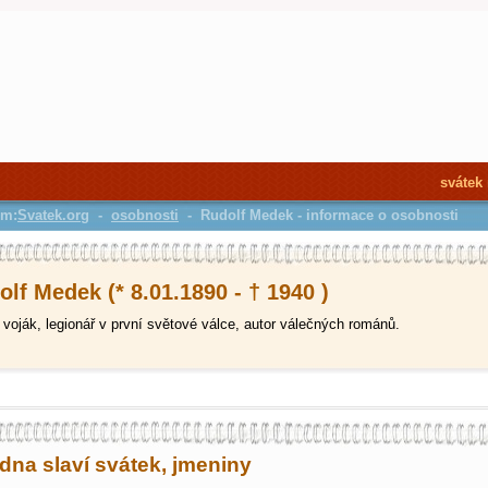
svátek
em:
Svatek.org
-
osobnosti
- Rudolf Medek - informace o osobnosti
lf Medek (* 8.01.1890 - † 1940 )
voják, legionář v první světové válce, autor válečných románů.
edna slaví svátek, jmeniny