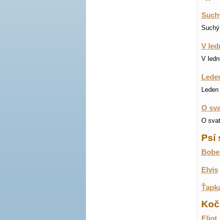
Suchý
Suchý 
V led
V ledn
Leden
Leden 
O sva
O svat
Psí 
Bobe
Elvis
Ťapk
Koči
Eliot