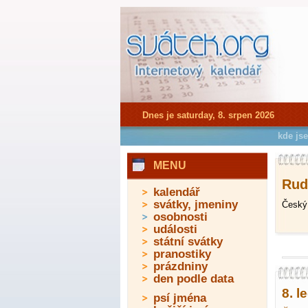
Dnes je saturday, 8. srpen 2026
kde js
MENU
Rudo
kalendář
svátky, jmeniny
Český 
osobnosti
události
státní svátky
pranostiky
prázdniny
den podle data
8. l
psí jména