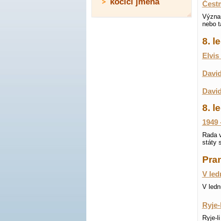
kočičí jména
Čest
Význam
nebo 
8. 
Elvis
David
David
8. l
1949 
Rada v
státy 
Pran
V led
V ledn
Ryje-
Ryje-l