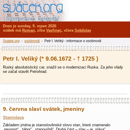
Dnes je sunday, 9. srpen 2026
svátek má
Roman
, zítra
Vavřinec
, včera
Soběslav
Svatek.org
-
osobnosti
- Petr I. Veliký - informace o osobnosti
Petr I. Veliký (* 9.06.1672 - † 1725 )
Ruský absolutistický car, snažil se o modernizaci Ruska. Za jeho vlády
se začal stavět Petrohrad.
9. června slaví svátek, jmeniny
Stanislava
Základem jména je staroslověnské slovo stan, které znamenalo
„pevnost“, „tábor“, „stanoviště“. Druhá část – slav – je „sláva“. …