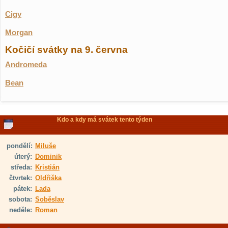
Cigy
Morgan
Kočičí svátky na 9. června
Andromeda
Bean
Kdo a kdy má svátek tento týden
pondělí:
Miluše
úterý:
Dominik
středa:
Kristián
čtvrtek:
Oldřiška
pátek:
Lada
sobota:
Soběslav
neděle:
Roman