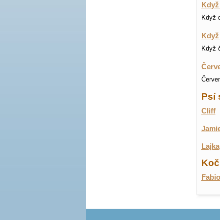
Když 
Když d
Když 
Když č
Červe
Červen
Psí 
Cliff
Jami
Lajka
Koči
Fabi