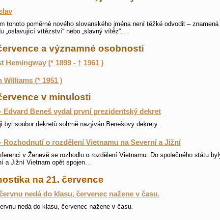
slav
m tohoto poměrné nového slovanského jména není těžké odvodit – znamená
u „oslavující vítězství“ nebo „slavný vítěz“.…
 července a významné osobnosti
t Hemingway (* 1899 - † 1961 )
 Williams (* 1951 )
července v minulosti
- Edvard Beneš vydal první prezidentský dekret
i byl soubor dekretů sohrně nazýván Benešovy dekrety.
- Rozhodnutí o rozdělení Vietnamu na Severní a Jižní
ferenci v Ženevě se rozhodlo o rozdělení Vietnamu. Do společného státu byl
í a Jižní Vietnam opět spojen…
ostika na 21. července
červnu nedá do klasu, červenec nažene v času.
ervnu nedá do klasu, červenec nažene v času.