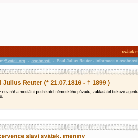
svátek 
em:
Svatek.org
-
osobnosti
- Paul Julius Reuter - informace o osobnost
 Julius Reuter (* 21.07.1816 - † 1899 )
ý novinář a mediální podnikatel německého původu, zakladatel tiskové agentu
s.
července slaví svátek, jmeniny