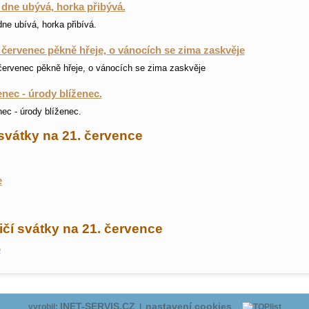
dne ubývá, horka přibývá.
ne ubívá, horka přibívá.
červenec pěkně hřeje, o vánocích se zima zaskvěje
ervenec pěkně hřeje, o vánocích se zima zaskvěje
nec - úrody blíženec.
ec - úrody blíženec.
svátky na 21. července
e
čí svátky na 21. července
o
INET-SERVIS.CZ
nastavení cookies
vyrobil:
|