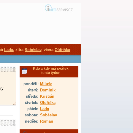
má
Lada
, zítra
Soběslav
, včera
Oldřiška
i
Kdo a kdy má svátek
tento týden
pondělí:
Miluše
ry
úterý:
Dominik
středa:
Kristián
čtvrtek:
Oldřiška
pátek:
Lada
sobota:
Soběslav
neděle:
Roman