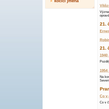
kočičí jména
Vítěz
Význa
opravd
21.
Ernes
Robin
21. 
1940 
Pozděj
1954 
Na kon
Severn
Pran
Co v 
Co v č