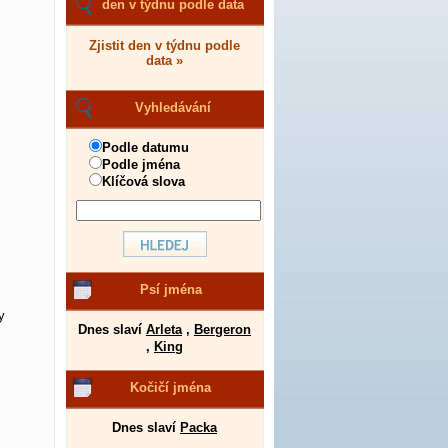
den v týdnu podle data
Zjistit den v týdnu podle
data »
Vyhledávání
Podle datumu
Podle jména
Klíčová slova
Psí jména
y
Dnes slaví
Arleta
,
Bergeron
,
King
Kočičí jména
Dnes slaví
Packa