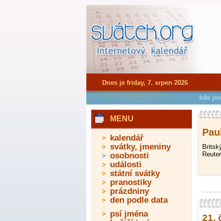
Dnes je friday, 7. srpen 2026
kde js
MENU
Paul
kalendář
svátky, jmeniny
Britsk
Reuter
osobnosti
události
státní svátky
pranostiky
prázdniny
den podle data
psí jména
21. 