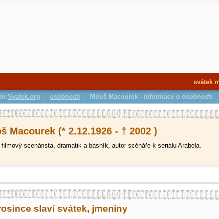
svátek 
em:
Svatek.org
-
osobnosti
- Miloš Macourek - informace o osobnosti
š Macourek (* 2.12.1926 - † 2002 )
filmový scenárista, dramatik a básník, autor scénáře k seriálu Arabela.
rosince slaví svátek, jmeniny