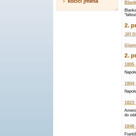
kočičí jména
Blan
Blanka
"bělo
2. 
Jiří D
Giann
2. p
1805 
Napole
1804 
Napole
1823 
Americ
do údá
1848 
Franti