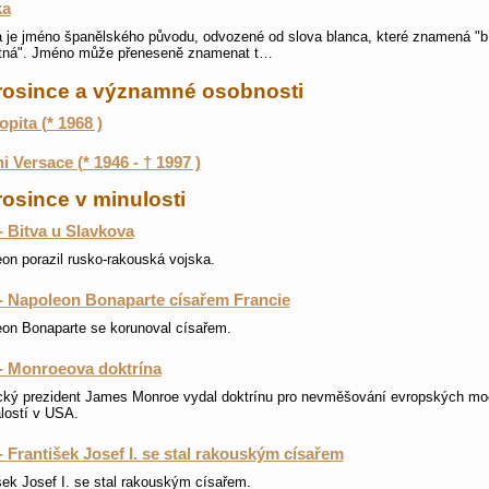
ka
 je jméno španělského původu, odvozené od slova blanca, které znamená "bí
stná". Jméno může přeneseně znamenat t…
prosince a významné osobnosti
opita (* 1968 )
i Versace (* 1946 - † 1997 )
rosince v minulosti
- Bitva u Slavkova
on porazil rusko-rakouská vojska.
- Napoleon Bonaparte císařem Francie
on Bonaparte se korunoval císařem.
- Monroeova doktrína
ký prezident James Monroe vydal doktrínu pro nevměšování evropských mo
lostí v USA.
- František Josef I. se stal rakouským císařem
šek Josef I. se stal rakouským císařem.