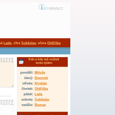
má
Lada
, zítra
Soběslav
, včera
Oldřiška
Kdo a kdy má svátek
tento týden
pondělí:
Miluše
úterý:
Dominik
středa:
Kristián
čtvrtek:
Oldřiška
pátek:
Lada
sobota:
Soběslav
neděle:
Roman