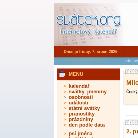
Dnes je friday, 7. srpen 2026
kde js
MENU
Milo
kalendář
svátky, jmeniny
Český 
osobnosti
události
státní svátky
pranostiky
prázdniny
den podle data
2. p
psí jména