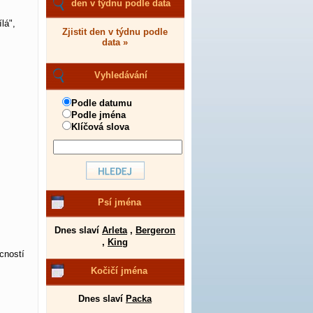
den v týdnu podle data
lá",
Zjistit den v týdnu podle
data »
Vyhledávání
Podle datumu
Podle jména
Klíčová slova
Psí jména
Dnes slaví
Arleta
,
Bergeron
,
King
cností
Kočičí jména
Dnes slaví
Packa