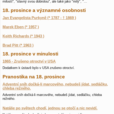
milostí", "slavný svou dobrotou", ale také jako "milý", "…
18. prosince a významné osobnosti
Jan Evangelista Purkyně (* 1787 - † 1869 )
Marek Eben (* 1957 )
Keith Richards (* 1943 )
Brad Pitt (* 1963 )
18. prosince v minulosti
1865 - Zrušeno otroctví v USA
Dodatkem k ústavě bylo v USA zrušeno otroctví.
Pranostika na 18. prosince
Adventní sníh dočká-li marcového, nebudeš jídat, sedláčku,
chleba režného.
Adventní sníh dočká-li marcového, nebudeš jídat, sedláčku, chleba
režného.
Natálie po světech chodí, jednou se otočí a nic nevidí.