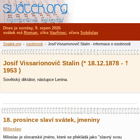
Dnes je sunday, 9. srpen 2026
svátek má
Roman
, zítra
Vavřinec
, včera
Soběslav
Svatek.org
-
osobnosti
- Josif Vissarionovič Stalin - informace o osobnosti
Josif Vissarionovič Stalin (* 18.12.1878 - †
1953 )
Sovětský diktátor, nástupce Lenina.
18. prosince slaví svátek, jmeniny
Miloslav
Miloslav je slovanské jméno, které se překládá jako "slavný svou