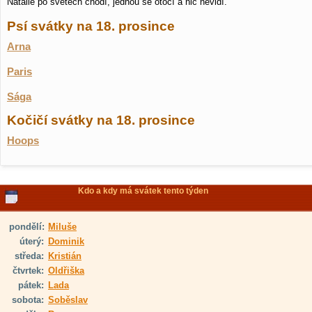
Natálie po světech chodí, jednou se otočí a nic nevidí.
Psí svátky na 18. prosince
Arna
Paris
Sága
Kočičí svátky na 18. prosince
Hoops
Kdo a kdy má svátek tento týden
pondělí:
Miluše
úterý:
Dominik
středa:
Kristián
čtvrtek:
Oldřiška
pátek:
Lada
sobota:
Soběslav