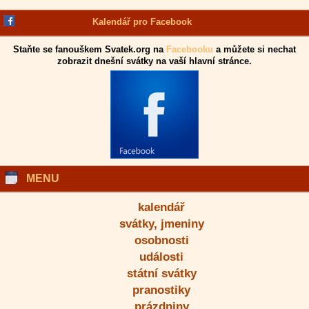
Kalendář pro Facebook
Staňte se fanouškem Svatek.org na
Facebooku
a můžete si nechat
zobrazit dnešní svátky na vaší hlavní stránce.
MENU
kalendář
svátky, jmeniny
osobnosti
události
státní svátky
pranostiky
prázdniny