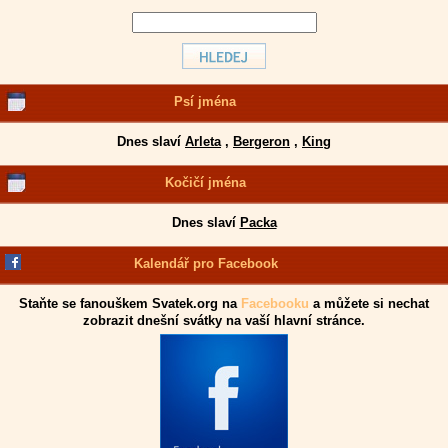
Psí jména
Dnes slaví
Arleta
,
Bergeron
,
King
Kočičí jména
Dnes slaví
Packa
Kalendář pro Facebook
Staňte se fanouškem Svatek.org na
Facebooku
a můžete si nechat
zobrazit dnešní svátky na vaší hlavní stránce.