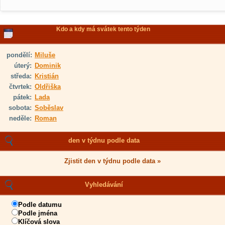
Kdo a kdy má svátek tento týden
pondělí:
Miluše
úterý:
Dominik
středa:
Kristián
čtvrtek:
Oldřiška
pátek:
Lada
sobota:
Soběslav
neděle:
Roman
den v týdnu podle data
Zjistit den v týdnu podle data »
Vyhledávání
Podle datumu
Podle jména
Klíčová slova