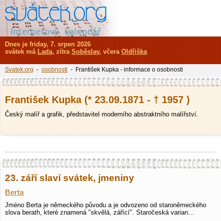
Dnes je friday, 7. srpen 2026
svátek má
Lada
, zítra
Soběslav
, včera
Oldřiška
Svatek.org
-
osobnosti
- František Kupka - informace o osobnosti
František Kupka (* 23.09.1871 - † 1957 )
Český malíř a grafik, představitel moderního abstraktního malířství.
23. září slaví svátek, jmeniny
Berta
Jméno Berta je německého původu a je odvozeno od staroněmeckého
slova berath, které znamená "skvělá, zářící". Staročeská varian…