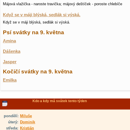
Májová vlažička - naroste travička; májový deštíček - poroste chlebíče
Když se v máji blýská, sedlák si výská.
Když se v máji blýská, sedlák si výská.
Psí svátky na 9. května
Amina
Dášenka
Jasper
Kočičí svátky na 9. května
Emilka
Kdo a kdy má svátek tento týden
pondělí:
Miluše
úterý:
Dominik
středa:
Kristián