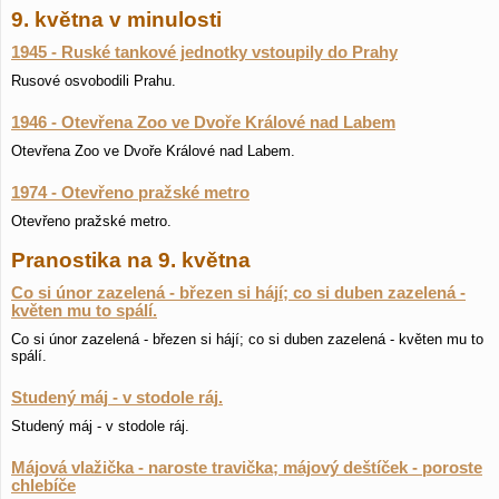
9. května v minulosti
1945 - Ruské tankové jednotky vstoupily do Prahy
Rusové osvobodili Prahu.
1946 - Otevřena Zoo ve Dvoře Králové nad Labem
Otevřena Zoo ve Dvoře Králové nad Labem.
1974 - Otevřeno pražské metro
Otevřeno pražské metro.
Pranostika na 9. května
Co si únor zazelená - březen si hájí; co si duben zazelená -
květen mu to spálí.
Co si únor zazelená - březen si hájí; co si duben zazelená - květen mu to
spálí.
Studený máj - v stodole ráj.
Studený máj - v stodole ráj.
Májová vlažička - naroste travička; májový deštíček - poroste
chlebíče