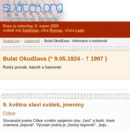
Dnes je saturday, 8. srpen 2026
svátek má
Soběslav
, zítra
Roman
, včera
Lada
Svatek.org
-
osobnosti
- Bulat Okudžava - informace o osobnosti
Bulat Okudžava (* 9.05.1924 - † 1997 )
Ruský prozaik, básník a šansoniér.
9. května slaví svátek, jmeniny
Ctibor
Slovanské jméno Ctibor vzniklo spojením slov „čest“ a boriti, které
znamená „bojovat“. Význam jména je „čestný bojovník“, „boju…