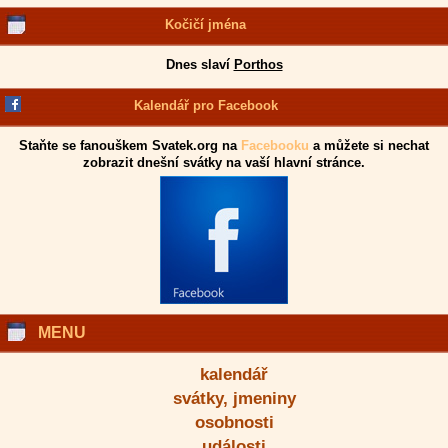
Kočičí jména
Dnes slaví
Porthos
Kalendář pro Facebook
Staňte se fanouškem Svatek.org na
Facebooku
a můžete si nechat
zobrazit dnešní svátky na vaší hlavní stránce.
MENU
kalendář
svátky, jmeniny
osobnosti
události