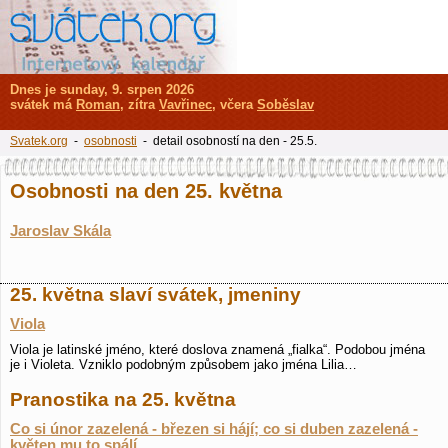
Dnes je sunday, 9. srpen 2026
svátek má
Roman
, zítra
Vavřinec
, včera
Soběslav
Svatek.org
-
osobnosti
- detail osobností na den - 25.5.
Osobnosti na den 25. května
Jaroslav Skála
25. května slaví svátek, jmeniny
Viola
Viola je latinské jméno, které doslova znamená „fialka“. Podobou jména
je i Violeta. Vzniklo podobným způsobem jako jména Lilia…
Pranostika na 25. května
Co si únor zazelená - březen si hájí; co si duben zazelená -
květen mu to spálí.