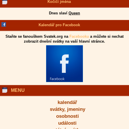
Kočičí jména
Dnes slaví
Queen
Kalendář pro Facebook
Staňte se fanouškem Svatek.org na
Facebooku
a můžete si nechat
zobrazit dnešní svátky na vaší hlavní stránce.
MENU
kalendář
svátky, jmeniny
osobnosti
události