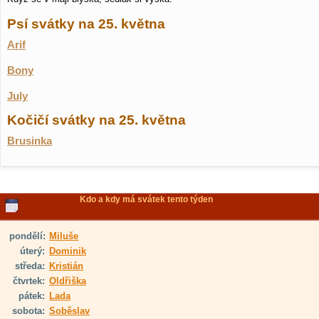
Psí svátky na 25. května
Arif
Bony
July
Kočičí svátky na 25. května
Brusinka
Kdo a kdy má svátek tento týden
pondělí:
Miluše
úterý:
Dominik
středa:
Kristián
čtvrtek:
Oldřiška
pátek:
Lada
sobota:
Soběslav