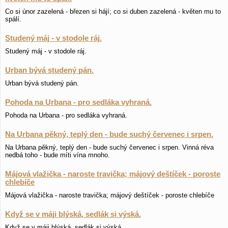
Co si únor zazelená - březen si hájí; co si duben zazelená - květen mu to
spálí.
Studený máj - v stodole ráj.
Studený máj - v stodole ráj.
Urban bývá studený pán.
Urban bývá studený pán.
Pohoda na Urbana - pro sedláka vyhraná.
Pohoda na Urbana - pro sedláka vyhraná.
Na Urbana pěkný, teplý den - bude suchý červenec i srpen.
Na Urbana pěkný, teplý den - bude suchý červenec i srpen. Vinná réva
nedbá toho - bude míti vína mnoho.
Májová vlažička - naroste travička; májový deštíček - poroste
chlebíče
Májová vlažička - naroste travička; májový deštíček - poroste chlebíče
Když se v máji blýská, sedlák si výská.
Když se v máji blýská, sedlák si výská.