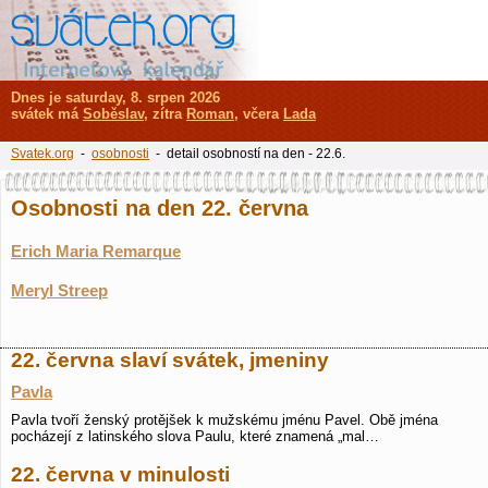
Dnes je saturday, 8. srpen 2026
svátek má
Soběslav
, zítra
Roman
, včera
Lada
Svatek.org
-
osobnosti
- detail osobností na den - 22.6.
Osobnosti na den 22. června
Erich Maria Remarque
Meryl Streep
22. června slaví svátek, jmeniny
Pavla
Pavla tvoří ženský protějšek k mužskému jménu Pavel. Obě jména
pocházejí z latinského slova Paulu, které znamená „mal…
22. června v minulosti