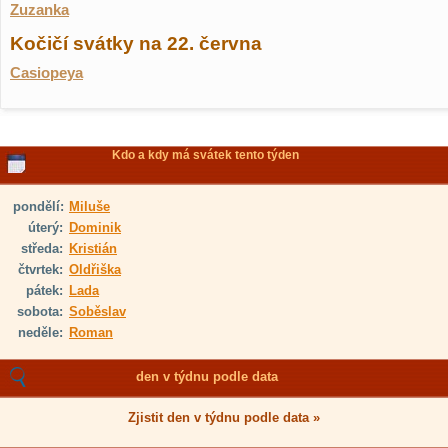
Zuzanka
Kočičí svátky na 22. června
Casiopeya
Kdo a kdy má svátek tento týden
pondělí:
Miluše
úterý:
Dominik
středa:
Kristián
čtvrtek:
Oldřiška
pátek:
Lada
sobota:
Soběslav
neděle:
Roman
den v týdnu podle data
Zjistit den v týdnu podle data »