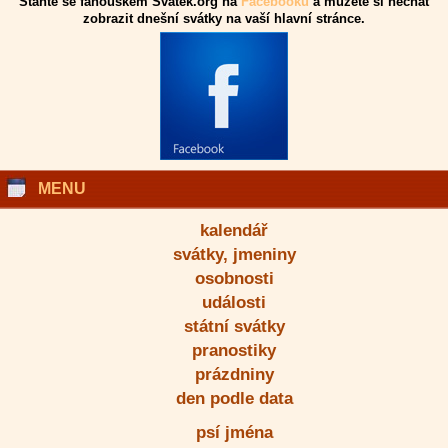
Staňte se fanouškem Svatek.org na
Facebooku
a můžete si nechat
zobrazit dnešní svátky na vaší hlavní stránce.
MENU
kalendář
svátky, jmeniny
osobnosti
události
státní svátky
pranostiky
prázdniny
den podle data
psí jména