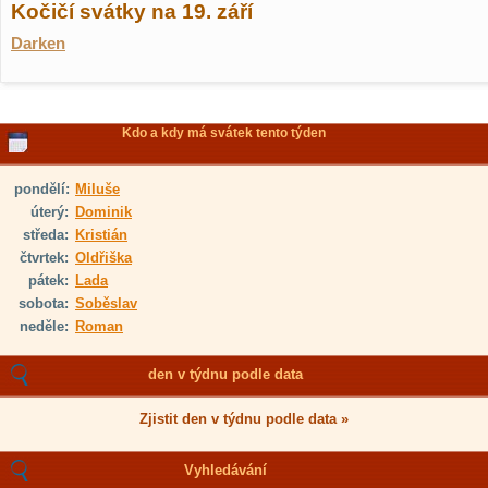
Kočičí svátky na 19. září
Darken
Kdo a kdy má svátek tento týden
pondělí:
Miluše
úterý:
Dominik
středa:
Kristián
čtvrtek:
Oldřiška
pátek:
Lada
sobota:
Soběslav
neděle:
Roman
den v týdnu podle data
Zjistit den v týdnu podle data »
Vyhledávání