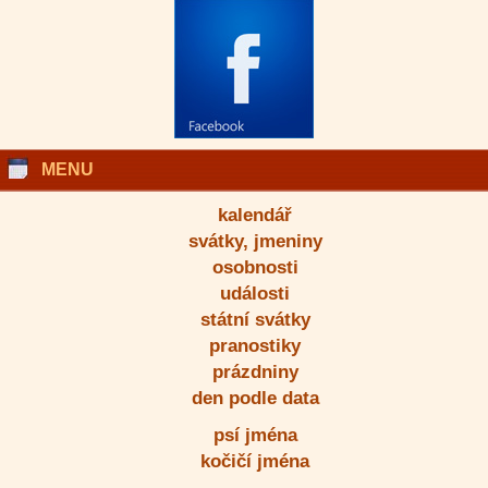
MENU
kalendář
svátky, jmeniny
osobnosti
události
státní svátky
pranostiky
prázdniny
den podle data
psí jména
kočičí jména