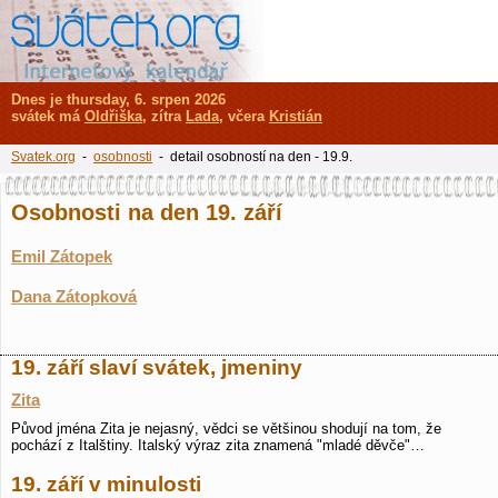
Dnes je thursday, 6. srpen 2026
svátek má
Oldřiška
, zítra
Lada
, včera
Kristián
Svatek.org
-
osobnosti
- detail osobností na den - 19.9.
Osobnosti na den 19. září
Emil Zátopek
Dana Zátopková
19. září slaví svátek, jmeniny
Zita
Původ jména Zita je nejasný, vědci se většinou shodují na tom, že
pochází z Italštiny. Italský výraz zita znamená "mladé děvče"…
19. září v minulosti