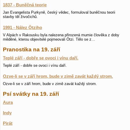
1837 - Buněčná teorie
Jan Evangelista Purkyně, český vědec, formuloval buněčnou teorii
stavby těl živočichů.
1991 - Nález Ötziho
V Alpách v Rakousku byla nalezena přirozená mumie člověka z doby
měděné, kterou objevitelé pojmeovali Ötzi. Tělo se z…
Pranostika na 19. září
Teplé září - dobře se ovoci i vínu daří.
Teplé září - dobře se ovoci i vínu daří.
Ozve-li se v září hrom, bude v zimě zavát každý strom.
Ozve-li se v září hrom, bude v zimě zavát každý strom.
Psí svátky na 19. září
Aura
Indy
Pirát