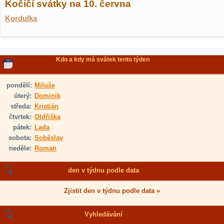
Kočičí svátky na 10. června
Kordulka
Kdo a kdy má svátek tento týden
pondělí:
Miluše
úterý:
Dominik
středa:
Kristián
čtvrtek:
Oldřiška
pátek:
Lada
sobota:
Soběslav
neděle:
Roman
den v týdnu podle data
Zjistit den v týdnu podle data »
Vyhledávání