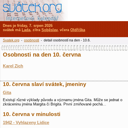
Dnes je friday, 7. srpen 2026
svátek má
Lada
, zítra
Soběslav
, včera
Oldřiška
Svatek.org
-
osobnosti
- detail osobností na den - 10.6.
Osobnosti na den 10. června
Karel Zich
10. června slaví svátek, jmeniny
Gita
Existují různé výklady původu a významu jména Gita. Může se jednat o
zkráceninu jména Margita či Brigita. První zmiňované pochá…
10. června v minulosti
1942 - Vyhlazeny Lidice