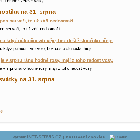
utí druhé světové války.…
ostika na 31. srpna
pen neuvaří, to už září nedosmaží.
en neuvaří, to už září nedosmaží.
nu když půlnoční vítr věje, bez deště slunéčko hřeje.
u když půlnoční vítr věje, bez deště slunéčko hřeje.
je v srpnu ráno hodně rosy, mají z toho radost vosy.
e v srpnu ráno hodně rosy, mají z toho radost vosy.
svátky na 31. srpna
ie
INET-SERVIS.CZ
nastavení cookies
vyrobil:
|