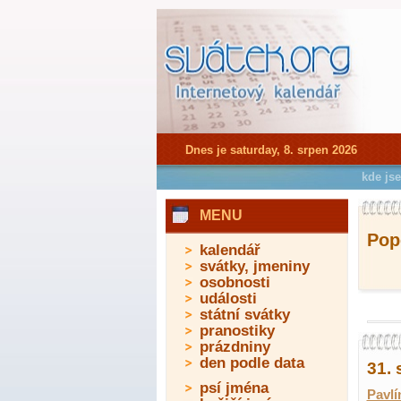
Dnes je saturday, 8. srpen 2026
kde js
MENU
Pope
kalendář
svátky, jmeniny
osobnosti
události
státní svátky
pranostiky
prázdniny
den podle data
31. 
psí jména
Pavlí