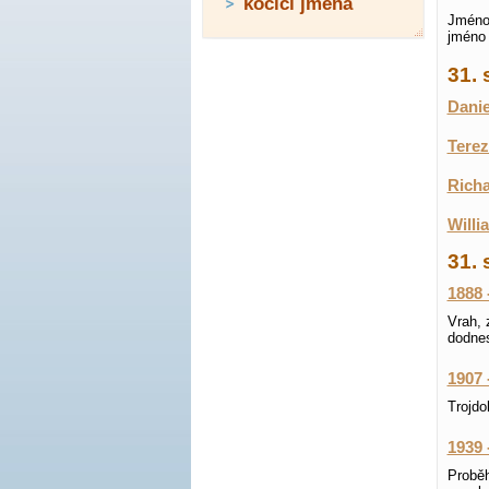
kočičí jména
Jméno 
jméno 
31.
Danie
Terez
Richa
Willi
31. 
1888 
Vrah, 
dodne
1907 
Trojdo
1939 
Proběh