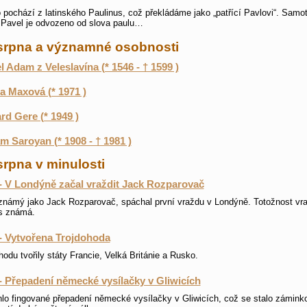
pochází z latinského Paulinus, což překládáme jako „patřící Pavlovi“. Samo
Pavel je odvozeno od slova paulu…
 srpna a významné osobnosti
l Adam z Veleslavína (* 1546 - † 1599 )
a Maxová (* 1971 )
rd Gere (* 1949 )
am Saroyan (* 1908 - † 1981 )
srpna v minulosti
- V Londýně začal vraždit Jack Rozparovač
známý jako Jack Rozparovač, spáchal první vraždu v Londýně. Totožnost vr
s známá.
- Vytvořena Trojdohoda
hodu tvořily státy Francie, Velká Británie a Rusko.
- Přepadení německé vysílačky v Gliwicích
lo fingované přepadení německé vysílačky v Gliwicích, což se stalo zámink