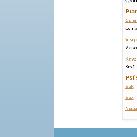
vypukn
Pran
Co sr
Co srp
V srp
V srpn
Když 
Když j
Psí 
Bak
Bax
Ness