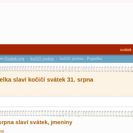
svátek
em:
Svatek.org
-
kočičí jména
- kočičí jméno - Popelka
lka slaví kočičí svátek 31. srpna
srpna slaví svátek, jmeniny
na