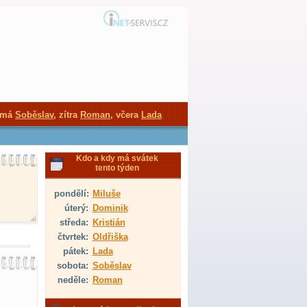
 má
Soběslav
, zítra
Roman
, včera
Lada
Kdo a kdy má svátek
tento týden
pondělí:
Miluše
úterý:
Dominik
středa:
Kristián
čtvrtek:
Oldřiška
pátek:
Lada
sobota:
Soběslav
neděle:
Roman