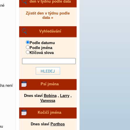
den v týdnu podle data
tné
Zjistit den v týdnu podle
data »
Vyhledávání
Podle datumu
Podle jména
Klíčová slova
Psí jména
aha není
Dnes slaví
Bobina
,
Larry
,
Vanessa
Kočičí jména
Dnes slaví
Porthos
ou